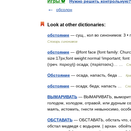
Игры ⚽
Нужно решить контрольную?
обсолон
Look at other dictionaries:
обстояние
— сущ., кол во синонимов: 3 •
Словарь синонимов
обстояние
— @font face {font family: ChurchA
size:17px;font weight:normal !important; fon
(греч. περιοχή) осада; (περίστασις)… …
Сл
Обстояние
— осада, напасть, беда …
Кра
обстояние
— осада; беда; напасть …
Cло
ВЫМАРИВАТЬ
— ВЫМАРИВАТЬ, выморить ко
голодом, холодом, отравой, или дурным сод
маять, истомить, гнести невыносимо, ос
ОБСТАВАТЬ
— ОБСТАВАТЬ, обстать что, об
обстал медведя с водырем. | архан. обойти