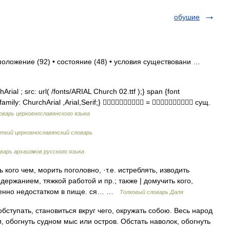
обушие
 положение (92) • состояние (48) • условия существовани …
rial ; src: url( /fonts/ARIAL Church 02.ttf );} span {font
t family: ChurchArial ,Arial,Serif;}  =  сущ.
оварь церковнославянского языка
ткий церковнославянский словарь
варь архаизмов русского языка
го чем, морить поголовно, ·т.е. истреблять, изводить
ержанием, тяжкой работой и пр.; также | домучить кого,
обенно недостатком в пище. ся… …
Толковый словарь Даля
ступать, становиться вкруг чего, окружать собою. Весь народ
, обогнуть судном мыс или остров. Обстать наволок, обогнуть