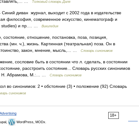
 Обставлять,… …
Толковый словарь Даля
Синий диван журнал, выходит с 2002 года в издательстве
ая философия, современное искусство, кинематограф и
l studies) и пр.… …
Википедия
состояние, отношение, постановка, поза, позиция,
тва (мн. ч.), жизнь. Картинная (театральная) поза. Он в
остоинство, закон, мнение, мысль,… …
Словарь синонимов
ение, сословие быть в состоянии что л. сделать, в состоянии
состояние, расстроить состояние... Словарь русских синонимов
д. Н. Абрамова, М.:… …
Словарь синонимов
ол во синонимов: 2 • обстояние (3) • положение (92) Словарь
варь синонимов
Advertising
18+
upal,
WordPress, MODx.