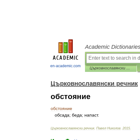
Academic Dictionarie
en-academic.com
Църковнославянски речник
Църковнославянски речник
обстояние
обстояние
обсада
;
беда
;
напаст
.
Църковнославянски
речник
.
Павел
Николов
.
2015
.