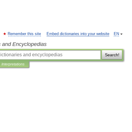
Remember this site
Embed dictionaries into your website
EN
s and Encyclopedias
Search!
Interpretations