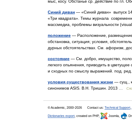
мыс, косу. Обстанье ср. действие по гл.
Синий диван
— «Синий диван» выпуск 14 
«Три квадрата». Темы журнала современн
массмедиа, проблемы визуальности (visua
положение
— Расположение, размещение, 
обстановка, ситуация; условия, обстоятельс
дурных обстоятельствах. См. афоризм, д
состояние
— См. добро, имущество, полож
легкого опьянения, приводить в цветущее 
и сходных по смыслу выражений. под. ре
условия существования жизни
— сущ., к
синонимов ASIS. В.Н. Тришин. 2013 …
Сло
© Academic, 2000-2026
Contact us:
Technical Support
,
Dictionaries export
, created on PHP,
Joomla,
Dr